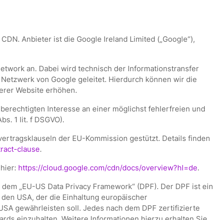
DN. Anbieter ist die Google Ireland Limited („Google“),
Network an. Dabei wird technisch der Informationstransfer
Netzwerk von Google geleitet. Hierdurch können wir die
serer Website erhöhen.
erechtigten Interesse an einer möglichst fehlerfreien und
s. 1 lit. f DSGVO).
vertragsklauseln der EU-Kommission gestützt. Details finden
ract-clause
.
hier:
https://cloud.google.com/cdn/docs/overview?hl=de
.
h dem „EU-US Data Privacy Framework“ (DPF). Der DPF ist ein
en USA, der die Einhaltung europäischer
SA gewährleisten soll. Jedes nach dem DPF zertifizierte
rds einzuhalten. Weitere Informationen hierzu erhalten Sie