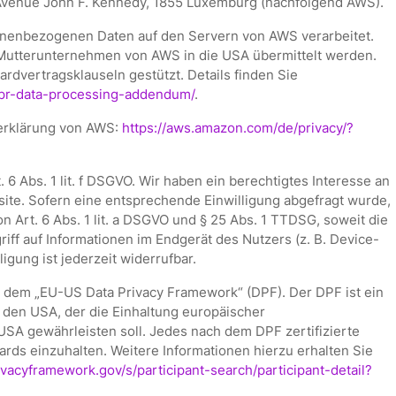
Avenue John F. Kennedy, 1855 Luxemburg (nachfolgend AWS).
nenbezogenen Daten auf den Servern von AWS verarbeitet.
utterunternehmen von AWS in die USA übermittelt werden.
rdvertragsklauseln gestützt. Details finden Sie
dpr-data-processing-addendum/
.
erklärung von AWS:
https://aws.amazon.com/de/privacy/?
6 Abs. 1 lit. f DSGVO. Wir haben ein berechtigtes Interesse an
site. Sofern eine entsprechende Einwilligung abgefragt wurde,
on Art. 6 Abs. 1 lit. a DSGVO und § 25 Abs. 1 TTDSG, soweit die
iff auf Informationen im Endgerät des Nutzers (z. B. Device-
igung ist jederzeit widerrufbar.
h dem „EU-US Data Privacy Framework“ (DPF). Der DPF ist ein
en USA, der die Einhaltung europäischer
SA gewährleisten soll. Jedes nach dem DPF zertifizierte
rds einzuhalten. Weitere Informationen hierzu erhalten Sie
vacyframework.gov/s/participant-search/participant-detail?
e