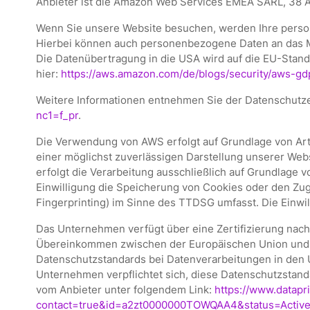
Anbieter ist die Amazon Web Services EMEA SARL, 38 
Wenn Sie unsere Website besuchen, werden Ihre perso
Hierbei können auch personenbezogene Daten an das M
Die Datenübertragung in die USA wird auf die EU-Standa
hier:
https://aws.amazon.com/de/blogs/security/aws-g
Weitere Informationen entnehmen Sie der Datenschutz
nc1=f_pr
.
Die Verwendung von AWS erfolgt auf Grundlage von Art. 
einer möglichst zuverlässigen Darstellung unserer Web
erfolgt die Verarbeitung ausschließlich auf Grundlage v
Einwilligung die Speicherung von Cookies oder den Zugr
Fingerprinting) im Sinne des TTDSG umfasst. Die Einwill
Das Unternehmen verfügt über eine Zertifizierung nac
Übereinkommen zwischen der Europäischen Union und d
Datenschutzstandards bei Datenverarbeitungen in den U
Unternehmen verpflichtet sich, diese Datenschutzstanda
vom Anbieter unter folgendem Link:
https://www.datapri
contact=true&id=a2zt0000000TOWQAA4&status=Activ