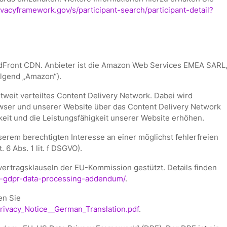
vacyframework.gov/s/participant-search/participant-detail?
dFront CDN. Anbieter ist die Amazon Web Services EMEA SARL
lgend „Amazon“).
weit verteiltes Content Delivery Network. Dabei wird
owser und unserer Website über das Content Delivery Network
keit und die Leistungsfähigkeit unserer Website erhöhen.
rem berechtigten Interesse an einer möglichst fehlerfreien
6 Abs. 1 lit. f DSGVO).
vertragsklauseln der EU-Kommission gestützt. Details finden
s-gdpr-data-processing-addendum/
.
en Sie
Privacy_Notice__German_Translation.pdf
.