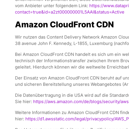
vom Anbieter unter folgendem Link:
https://www.datapri
contact=true&id=a2zt000000001L5AAI&status=Active
Amazon CloudFront CDN
Wir nutzen das Content Delivery Network Amazon Clou
38 avenue John F. Kennedy, L-1855, Luxemburg (nachfo
Bei Amazon CloudFront CDN handelt es sich um ein welt
technisch der Informationstransfer zwischen Ihrem Br
geleitet. Hierdurch können wir die weltweite Erreichbar
Der Einsatz von Amazon CloudFront CDN beruht auf unse
und sicheren Bereitstellung unseres Webangebotes (Art. 
Die Datenübertragung in die USA wird auf die Standard
Sie hier:
https://aws.amazon.com/de/blogs/security/aw
Weitere Informationen zu Amazon CloudFront CDN find
hier:
https://d1.awsstatic.com/legal/privacypolicy/AWS_