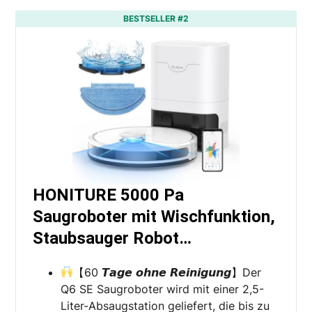
BESTSELLER #2
HONITURE 5000 Pa
Saugroboter mit Wischfunktion,
Staubsauger Robot…
【60 𝙏𝙖𝙜𝙚 𝙤𝙝𝙣𝙚 𝙍𝙚𝙞𝙣𝙞𝙜𝙪𝙣𝙜】Der
Q6 SE Saugroboter wird mit einer 2,5-
Liter-Absaugstation geliefert, die bis zu