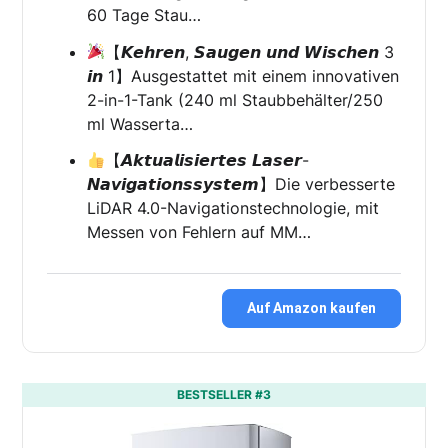
60 Tage Stau…
【𝙆𝙚𝙝𝙧𝙚𝙣, 𝙎𝙖𝙪𝙜𝙚𝙣 𝙪𝙣𝙙 𝙒𝙞𝙨𝙘𝙝𝙚𝙣 3
𝙞𝙣 1】Ausgestattet mit einem innovativen
2-in-1-Tank (240 ml Staubbehälter/250
ml Wasserta…
【𝘼𝙠𝙩𝙪𝙖𝙡𝙞𝙨𝙞𝙚𝙧𝙩𝙚𝙨 𝙇𝙖𝙨𝙚𝙧-
𝙉𝙖𝙫𝙞𝙜𝙖𝙩𝙞𝙤𝙣𝙨𝙨𝙮𝙨𝙩𝙚𝙢】Die verbesserte
LiDAR 4.0-Navigationstechnologie, mit
Messen von Fehlern auf MM…
Auf Amazon kaufen
BESTSELLER #3